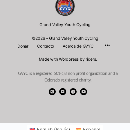
Grand Valley Youth Cycling
©2026 - Grand Valley Youth Cycling
Menu
Donar
Contacto
Acerca de GVYC
Items
Made with Wordpress by riders.
GVYC is a registered 501(c)3 non profit organization and a
Colorado registered charity.
English
(
Inglés
)
Español