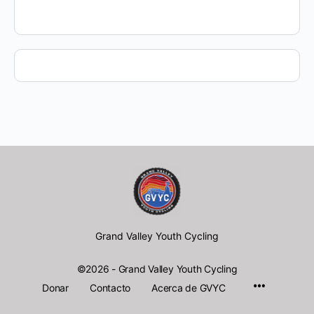
Grand Valley Youth Cycling
©2026 - Grand Valley Youth Cycling
Menu
Donar
Contacto
Acerca de GVYC
Items